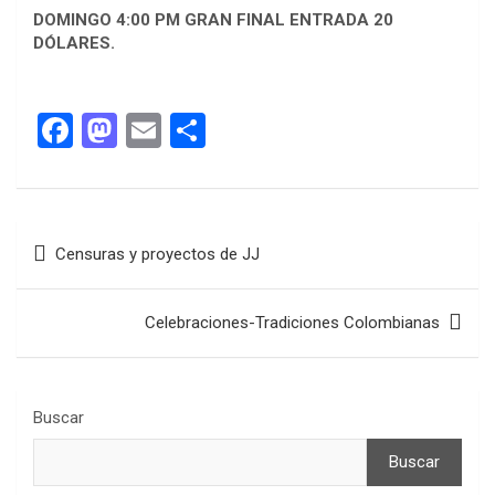
DOMINGO 4:00 PM GRAN FINAL ENTRADA 20
DÓLARES.
F
M
E
C
a
a
m
o
ce
st
ail
m
b
o
p
Navegación
Censuras y proyectos de JJ
o
d
ar
de
o
o
tir
entradas
Celebraciones-Tradiciones Colombianas
k
n
Buscar
Buscar