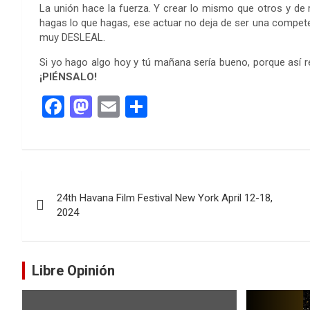
La unión hace la fuerza. Y crear lo mismo que otros y de r
hagas lo que hagas, ese actuar no deja de ser una competen
muy DESLEAL.
Si yo hago algo hoy y tú mañana sería bueno, porque así r
¡PIÉNSALO!
F
M
E
C
a
a
m
o
ce
st
ail
m
b
o
p
Navegación
o
d
ar
24th Havana Film Festival New York April 12-18,
de
o
o
tir
2024
k
n
entradas
Libre Opinión