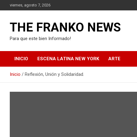
Saltar
viernes, agosto 7, 2026
al
contenido
THE FRANKO NEWS
Para que este bien Informado!
INICIO
ESCENA LATINA NEW YORK
ARTE
Inicio
Reflexión, Unión y Solidaridad.