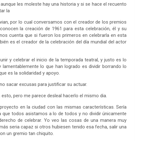
aunque les moleste hay una historia y si se hace el recuento
ar la
vian, por lo cual conversamos con el creador de los premios
onocen la creación de 1961 para esta celebración, él y su
nos cuenta que si fueron los primeros en celebrarla en esta
én es el creador de la celebración del día mundial del actor
r y celebrar el inicio de la temporada teatral, y justo es lo
 lamentablemente lo que han logrado es dividir borrando lo
que es la solidaridad y apoyo.
o sacar excusas para justificar su actuar.
ta esto, pero me parece desleal hacerlo el mismo dia.
yecto en la ciudad con las mismas características. Sería
a que todos asistamos a lo de todos y no dividir únicamente
 derecho de celebrar. Yo veo las cosas de una manera muy
más seria capaz si otros hubiesen tenido esa fecha, salir una
n un gremio tan chiquito.