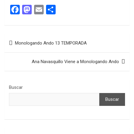
F
M
E
C
a
a
m
o
ce
st
ail
m
b
o
p
Navegación
Monologando Ando 13 TEMPORADA
o
d
ar
de
o
o
tir
entradas
Ana Navasquillo Viene a Monologando Ando
k
n
Buscar
Buscar