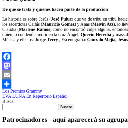
De que se trata y quienes hacen parte de la producción
La historia es sobre Jesús (
José Puluc
) que va de tribu en tribu haci
los sacerdotes Caifás (
Mauricio Gómez
) y Anas (
Melvin Atz
), lo ll
Claudia (
Marlene Ramos
) como no encontró culpa alguna, entonce
quien lo condenó a morir en la cruz Ángel:
Quevin Heredia
y mass de
Música y efectos:
Jorge Terry
, Escenografía:
Gonzalo Mejía, Jesú
Facebook
Mastodon
Email
Navegación
Los Premios Grammy
Compartir
EVA LUNA En Repertorio Español
de
Buscar
entradas
Buscar
Patrocinadores - aquí aparecerá su agrupa