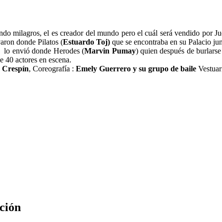
endo milagros, el es creador del mundo pero el cuál será vendido por Ju
evaron donde Pilatos (
Estuardo Toj)
que se encontraba en su Palacio jun
s lo envió donde Herodes (
Marvin
Pumay
) quien después de burlarse
 40 actores en escena.
s Crespín
, Coreografía :
Emely Guerrero y su grupo de baile
Vestuar
ción