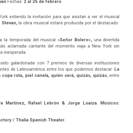
evan
Fechas:
2 al 26 de febrero
rk extiendo la invitación para que asistan a ver el musical
 Stevan,
la obra musical estará producida por el destacado
ia la temporada del musical «
Señor Bolero»,
una divertida
más aclamada cantante del momento viaja a New York sin
ás inesperada.
 sido galardonada con 7 premios de diversas instituciones
tantes de Latinoamérica entre los que podemos destacar:
La
 copa rota, piel canela, quién será, quizás, quizás
, entre
lya Martínez, Rafael Lebrón & Jorge Loaiza. Músicos:
ctory / Thalia Spanish Theater.