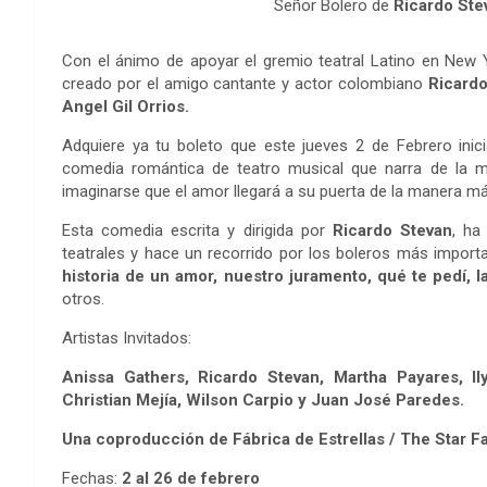
Señor Bolero de
Ricardo St
Con el ánimo de apoyar el gremio teatral Latino en New Yo
creado por el amigo cantante y actor colombiano
Ricardo
Angel Gil Orrios.
Adquiere ya tu boleto que este jueves 2 de Febrero inic
comedia romántica de teatro musical que narra de la 
imaginarse que el amor llegará a su puerta de la manera m
Esta comedia escrita y dirigida por
Ricardo Stevan
, ha
teatrales y hace un recorrido por los boleros más impor
historia de un amor, nuestro juramento, qué te pedí, la
otros.
Artistas Invitados:
Anissa Gathers, Ricardo Stevan, Martha Payares, I
Christian Mejía, Wilson Carpio y Juan José Paredes.
Una coproducción de Fábrica de Estrellas / The Star Fa
Fechas:
2 al 26 de febrero