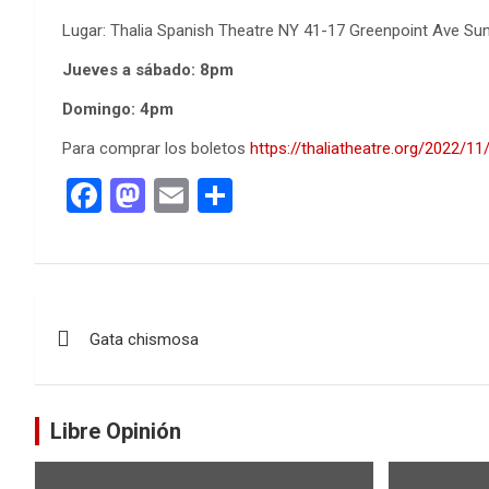
Lugar: Thalia Spanish Theatre NY 41-17 Greenpoint Ave Su
Jueves a sábado: 8pm
Domingo: 4pm
Para comprar los boletos
https://thaliatheatre.org/2022/1
F
M
E
C
a
a
m
o
ce
st
ail
m
b
o
p
Navegación
o
d
ar
Gata chismosa
de
o
o
tir
k
n
entradas
Libre Opinión