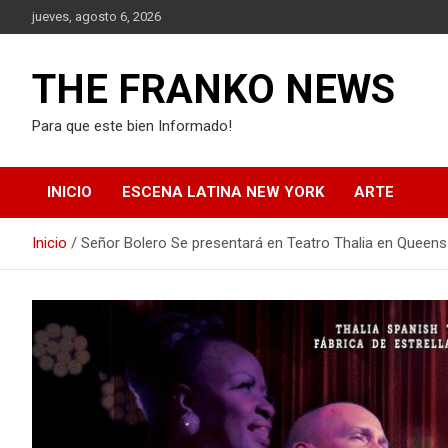
Saltar
jueves, agosto 6, 2026
al
contenido
THE FRANKO NEWS
Para que este bien Informado!
INICIO
ESCENA LATINA NEW YORK
ARTE
Inicio
Señor Bolero Se presentará en Teatro Thalia en Queens