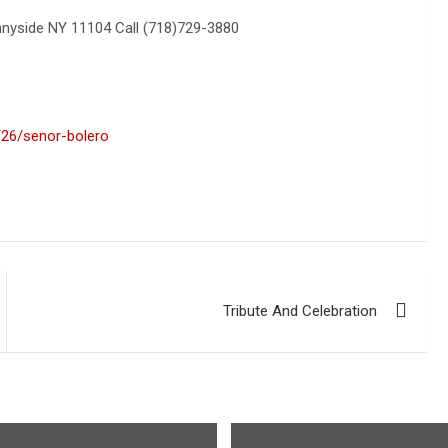
nnyside NY 11104 Call (718)729-3880
1/26/senor-bolero
Tribute And Celebration