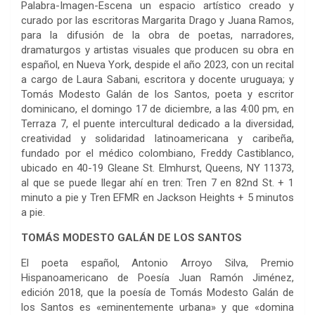
Palabra-Imagen-Escena un espacio artístico creado y
curado por las escritoras Margarita Drago y Juana Ramos,
para la difusión de la obra de poetas, narradores,
dramaturgos y artistas visuales que producen su obra en
español, en Nueva York, despide el año 2023, con un recital
a cargo de Laura Sabani, escritora y docente uruguaya; y
Tomás Modesto Galán de los Santos, poeta y escritor
dominicano, el domingo 17 de diciembre, a las 4:00 pm, en
Terraza 7, el puente intercultural dedicado a la diversidad,
creatividad y solidaridad latinoamericana y caribeña,
fundado por el médico colombiano, Freddy Castiblanco,
ubicado en 40-19 Gleane St. Elmhurst, Queens, NY 11373,
al que se puede llegar ahí en tren: Tren 7 en 82nd St. + 1
minuto a pie y Tren EFMR en Jackson Heights + 5 minutos
a pie.
TOMÁS MODESTO GALÁN DE LOS SANTOS
El poeta español, Antonio Arroyo Silva, Premio
Hispanoamericano de Poesía Juan Ramón Jiménez,
edición 2018, que la poesía de Tomás Modesto Galán de
los Santos es «eminentemente urbana» y que «domina