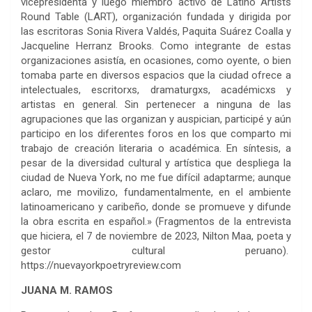
vicepresidenta y luego miembro activo de Latino Artists
Round Table (LART), organización fundada y dirigida por
las escritoras Sonia Rivera Valdés, Paquita Suárez Coalla y
Jacqueline Herranz Brooks. Como integrante de estas
organizaciones asistía, en ocasiones, como oyente, o bien
tomaba parte en diversos espacios que la ciudad ofrece a
intelectuales, escritorxs, dramaturgxs, académicxs y
artistas en general. Sin pertenecer a ninguna de las
agrupaciones que las organizan y auspician, participé y aún
participo en los diferentes foros en los que comparto mi
trabajo de creación literaria o académica. En síntesis, a
pesar de la diversidad cultural y artística que despliega la
ciudad de Nueva York, no me fue difícil adaptarme; aunque
aclaro, me movilizo, fundamentalmente, en el ambiente
latinoamericano y caribeño, donde se promueve y difunde
la obra escrita en español.» (Fragmentos de la entrevista
que hiciera, el 7 de noviembre de 2023, Nilton Maa, poeta y
gestor cultural peruano).
https://nuevayorkpoetryreview.com
JUANA M. RAMOS