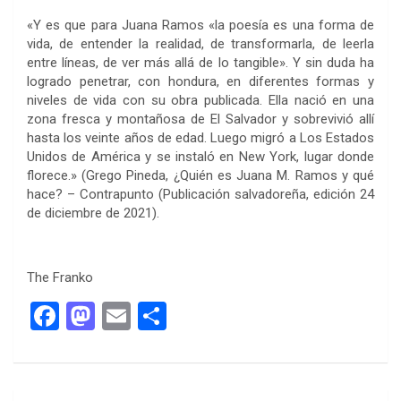
«Y es que para Juana Ramos «la poesía es una forma de
vida, de entender la realidad, de transformarla, de leerla
entre líneas, de ver más allá de lo tangible». Y sin duda ha
logrado penetrar, con hondura, en diferentes formas y
niveles de vida con su obra publicada. Ella nació en una
zona fresca y montañosa de El Salvador y sobrevivió allí
hasta los veinte años de edad. Luego migró a Los Estados
Unidos de América y se instaló en New York, lugar donde
florece.» (Grego Pineda, ¿Quién es Juana M. Ramos y qué
hace? – Contrapunto (Publicación salvadoreña, edición 24
de diciembre de 2021).
The Franko
F
M
E
C
a
a
m
o
ce
st
ail
m