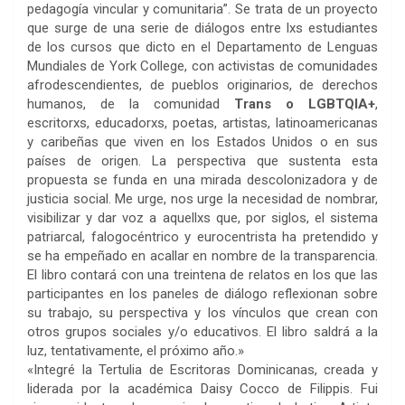
pedagogía vincular y comunitaria”. Se trata de un proyecto
que surge de una serie de diálogos entre lxs estudiantes
de los cursos que dicto en el Departamento de Lenguas
Mundiales de York College, con activistas de comunidades
afrodescendientes, de pueblos originarios, de derechos
humanos, de la comunidad
Trans o LGBTQIA+
,
escritorxs, educadorxs, poetas, artistas, latinoamericanas
y caribeñas que viven en los Estados Unidos o en sus
países de origen. La perspectiva que sustenta esta
propuesta se funda en una mirada descolonizadora y de
justicia social. Me urge, nos urge la necesidad de nombrar,
visibilizar y dar voz a aquellxs que, por siglos, el sistema
patriarcal, falogocéntrico y eurocentrista ha pretendido y
se ha empeñado en acallar en nombre de la transparencia.
El libro contará con una treintena de relatos en los que las
participantes en los paneles de diálogo reflexionan sobre
su trabajo, su perspectiva y los vínculos que crean con
otros grupos sociales y/o educativos. El libro saldrá a la
luz, tentativamente, el próximo año.»
«Integré la Tertulia de Escritoras Dominicanas, creada y
liderada por la académica Daisy Cocco de Filippis. Fui