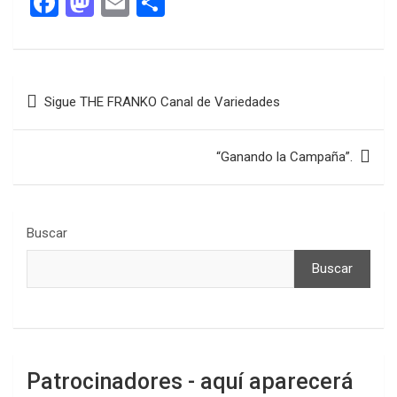
F
M
E
C
a
a
m
o
ce
st
ail
m
b
o
p
Navegación
Sigue THE FRANKO Canal de Variedades
o
d
ar
de
o
o
tir
entradas
“Ganando la Campaña”.
k
n
Buscar
Buscar
Patrocinadores - aquí aparecerá