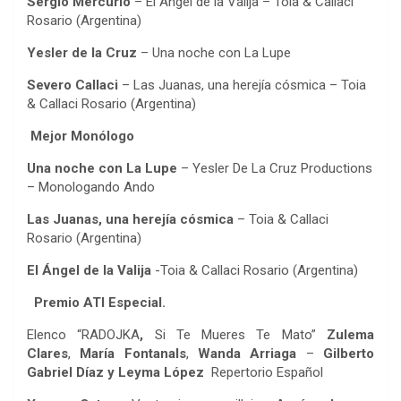
Sergio Mercurio
– El Ángel de la Valija – Toia & Callaci
Rosario (Argentina)
Yesler de la Cruz
– Una noche con La Lupe
Severo Callaci
– Las Juanas, una herejía cósmica – Toia
& Callaci Rosario (Argentina)
Mejor Monólogo
Una noche con La Lupe
– Yesler De La Cruz Productions
– Monologando Ando
Las Juanas, una herejía cósmica
– Toia & Callaci
Rosario (Argentina)
El Ángel de la Valija
-Toia & Callaci Rosario (Argentina)
Premio ATI Especial.
Elenco “RADOJKA
,
Si Te Mueres Te Mato”
Zulema
Clares
,
María Fontanals
,
Wanda Arriaga
–
Gilberto
Gabriel Díaz y Leyma López
Repertorio Español