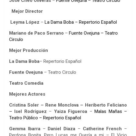
José Cheo Oliveras
–
Fuente Ovejuna – Teatro Circulo
Mejor Director
Leyma López
–
La Dama Boba – Repertorio Español
Mariano de Paco Serrano
–
Fuente Ovejuna – Teatro
Circulo
Mejor Producción
La Dama Boba
– Repertorio Español
Fuente Ovejuna
– Teatro Circulo
Teatro Comedia
Mejores Actores
Cristina Soler – Rene Monclova – Heriberto Feliciano
– Isel Rodríguez
–
Yaiza Figueroa
–
Malas Mañas –
Teatro Público – Repertorio Español
Gemma Ibarra
–
Daniel Diaza
–
Catherine French
–
Perdona Bonita, Pero Lucas me Quería a mi – El Vicio