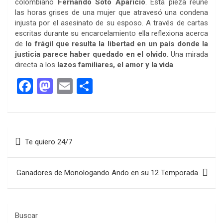
colombiano
Fernando Soto Aparicio
. Esta pieza reúne
las horas grises de una mujer que atravesó una condena
injusta por el asesinato de su esposo. A través de cartas
escritas durante su encarcelamiento ella reflexiona acerca
de
lo frágil que resulta la libertad en un país donde la
justicia parece haber quedado en el olvido.
Una mirada
directa a los
lazos familiares, el amor y la vida
.
F
M
E
C
a
a
m
o
ce
st
ail
m
b
o
p
Navegación
Te quiero 24/7
o
d
ar
de
o
o
tir
entradas
Ganadores de Monologando Ando en su 12 Temporada
k
n
Buscar