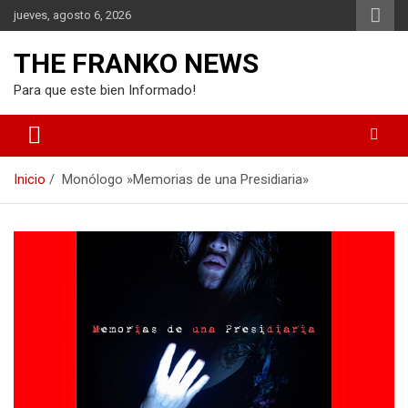
Saltar
jueves, agosto 6, 2026
al
contenido
THE FRANKO NEWS
Para que este bien Informado!
Inicio
Monólogo »Memorias de una Presidiaria»