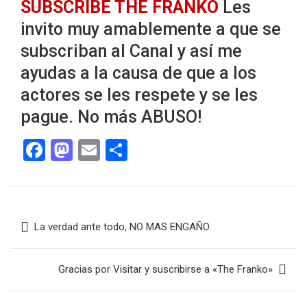
SUBSCRIBE THE FRANKO
Les
invito muy amablemente a que se
subscriban al Canal y así me
ayudas a la causa de que a los
actores se les respete y se les
pague. No más ABUSO!
F
M
E
C
a
a
m
o
ce
st
ail
m
b
o
p
Navegación
La verdad ante todo, NO MAS ENGAÑO.
o
d
ar
de
o
o
tir
entradas
Gracias por Visitar y suscribirse a «The Franko»
k
n